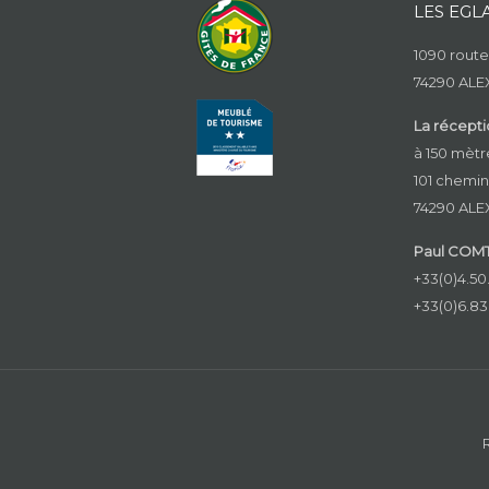
LES EGL
1090 route
74290 ALE
La récepti
à 150 mètr
101 chemin
74290 ALE
Paul COM
+33(0)4.50
+33(0)6.83