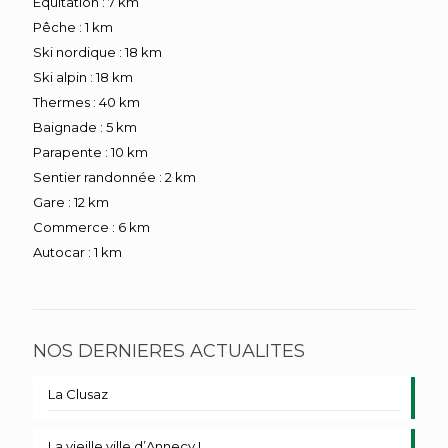
Equitation : 7 km
Pêche : 1 km
Ski nordique : 18 km
Ski alpin : 18 km
Thermes : 40 km
Baignade : 5 km
Parapente : 10 km
Sentier randonnée : 2 km
Gare : 12 km
Commerce : 6 km
Autocar : 1 km
NOS DERNIERES ACTUALITES
La Clusaz
La vieille ville d’Annecy !